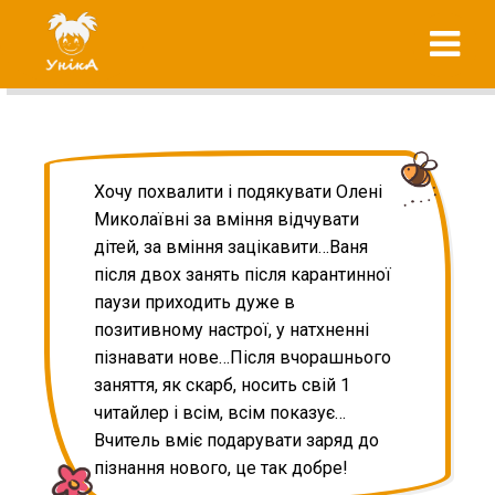
Skip
"УнікА"
to
підготовка до
content
школи вашої
дитини
Хочу похвалити і подякувати Олені
Миколаївні за вміння відчувати
дітей, за вміння зацікавити…Ваня
після двох занять після карантинної
паузи приходить дуже в
позитивному настрої, у натхненні
пізнавати нове…Після вчорашнього
заняття, як скарб, носить свій 1
читайлер і всім, всім показує…
Вчитель вміє подарувати заряд до
пізнання нового, це так добре!