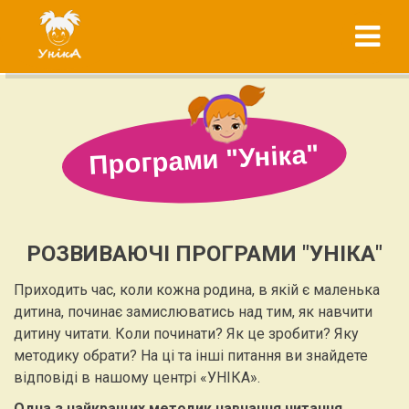
Skip
"УнікА"
to
підготовка до
content
школи вашої
дитини
Програми "Уніка"
РОЗВИВАЮЧІ ПРОГРАМИ "УНІКА"
Приходить час, коли кожна родина, в якій є маленька
дитина, починає замислюватись над тим, як навчити
дитину читати. Коли починати? Як це зробити? Яку
методику обрати? На ці та інші питання ви знайдете
відповіді в нашому центрі «УНІКА».
Одна з найкращих методик навчання читання