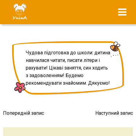
Skip
"УнікА"
to
підготовка до
content
школи вашої
дитини
Чудова підготовка до школи: дитина
навчилася читати, писати літери і
рахувати! Цікаві заняття, син ходить
з задоволенням! Будемо
рекомендувати знайомим. Дякуємо!
Навігація
Попередній запис
Наступний запис
записів