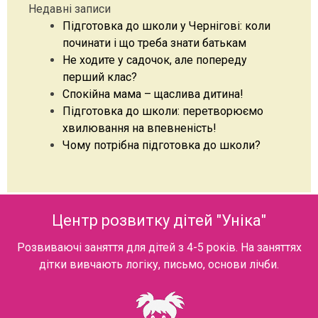
Недавні записи
Підготовка до школи у Чернігові: коли
починати і що треба знати батькам
Не ходите у садочок, але попереду
перший клас?
Спокійна мама – щаслива дитина!
Підготовка до школи: перетворюємо
хвилювання на впевненість!
Чому потрібна підготовка до школи?
Центр розвитку дітей "Уніка"
Розвиваючі заняття для дітей з 4-5 років. На заняттях
дітки вивчають логіку, письмо, основи лічби.