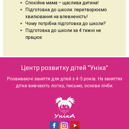
Спокійна мама – щаслива дитина!
Підготовка до школи: перетворюємо
хвилювання на впевненість!
Чому потрібна підготовка до школи?
Підготовка до школи за 4 тижні не
працює
Центр розвитку дітей "Уніка"
Розвиваючі заняття для дітей з 4-5 років. На заняттях
дітки вивчають логіку, письмо, основи лічби.