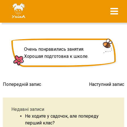
Skip
"УнікА"
to
підготовка до
content
школи вашої
дитини
Очень понравились занятия.
Хорошая подготовка к школе.
Навігація
Попередній запис
Наступний запис
записів
Недавні записи
Не ходите у садочок, але попереду
перший клас?