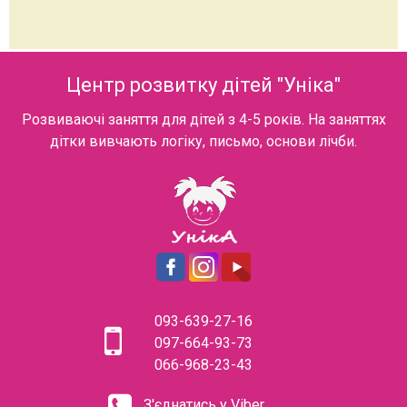
Центр розвитку дітей "Уніка"
Розвиваючі заняття для дітей з 4-5 років. На заняттях
дітки вивчають логіку, письмо, основи лічби.
093-639-27-16
097-664-93-73
066-968-23-43
З'єднатись у Viber