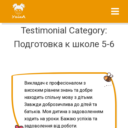
Skip
"УнікА"
to
підготовка до
content
школи вашої
дитини
Testimonial Category:
Подготовка к школе 5-6
Викладач є професіоналом з
високим рівнем знань та добре
находить спільну мову з дітьми.
Завжди доброзичлива до дітей та
батьків. Моя дитина з задоволенням
ходить на уроки. Бажаю успіхів та
задоволення від роботи.