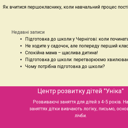
Навігація
Як вчитися першокласнику, коли навчальний процес пост
записів
Недавні записи
Підготовка до школи у Чернігові: коли починат
Не ходите у садочок, але попереду перший кла
Спокійна мама – щаслива дитина!
Підготовка до школи: перетворюємо хвилюван
Чому потрібна підготовка до школи?
Центр розвитку дітей "Уніка"
Розвиваючі заняття для дітей з 4-5 років. Н
заняттях дітки вивчають логіку, письмо, осно
лічби.