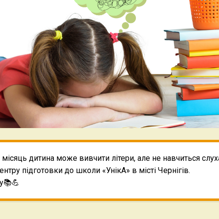
місяць дитина може вивчити літери, але не навчиться слух
ентру підготовки до школи «УнікА» в місті Чернігів.
у📚💪