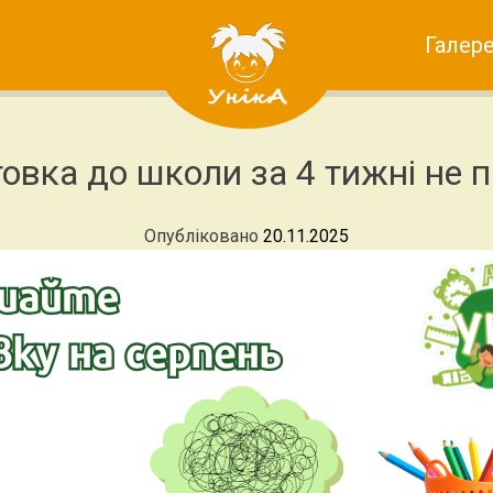
Галер
"УнікА" підготовка до
товка до школи за 4 тижні не 
школи вашої дитини
Опубліковано
20.11.2025