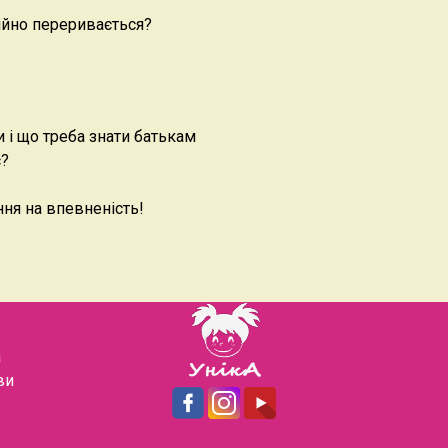
ійно переривається?
и і що треба знати батькам
с?
ня на впевненість!
а
ви